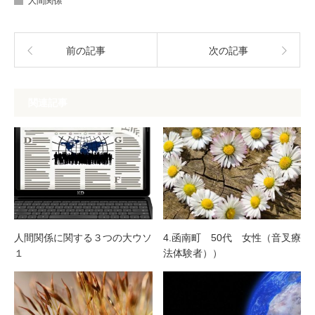
人間関係
前の記事
次の記事
関連記事
人間関係に関する３つの大ウソ
4.函南町 50代 女性（音叉療
１
法体験者））